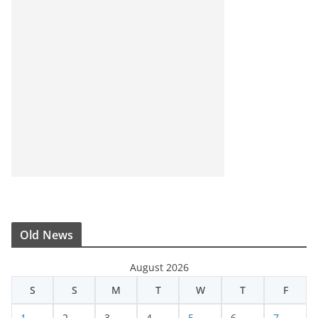
Old News
August 2026
S
S
M
T
W
T
F
1
2
3
4
5
6
7