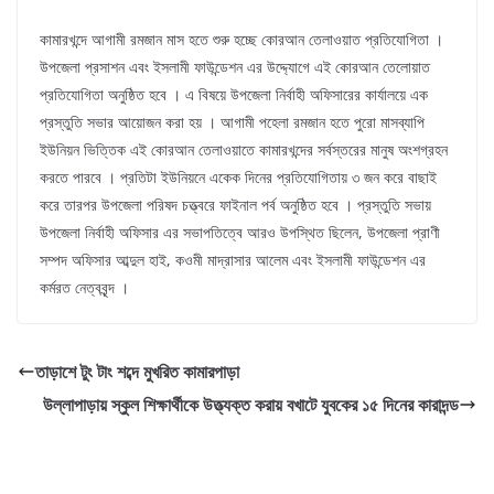
কামারখন্দে আগামী রমজান মাস হতে শুরু হচ্ছে কোরআন তেলাওয়াত প্রতিযোগিতা ।
উপজেলা প্রসাশন এবং ইসলামী ফাউন্ডেশন এর উদ্দ্যোগে এই কোরআন তেলোয়াত
প্রতিযোগিতা অনুষ্ঠিত হবে । এ বিষয়ে উপজেলা নির্বাহী অফিসারের কার্যালয়ে এক
প্রস্তুতি সভার আয়োজন করা হয় । আগামী পহেলা রমজান হতে পুরো মাসব্যাপি
ইউনিয়ন ভিত্তিক এই কোরআন তেলাওয়াতে কামারখন্দের সর্বস্তরের মানুষ অংশগ্রহন
করতে পারবে । প্রতিটা ইউনিয়নে একেক দিনের প্রতিযোগিতায় ৩ জন করে বাছাই
করে তারপর উপজেলা পরিষদ চত্ত্বরে ফাইনাল পর্ব অনুষ্ঠিত হবে । প্রস্তুতি সভায়
উপজেলা নির্বাহী অফিসার এর সভাপতিত্বে আরও উপস্থিত ছিলেন, উপজেলা প্রাণী
সম্পদ অফিসার আব্দুল হাই, কওমী মাদ্রাসার আলেম এবং ইসলামী ফাউন্ডেশন এর
কর্মরত নেত্ববৃন্দ ।
তাড়াশে টুং টাং শব্দে মুখরিত কামারপাড়া
উল্লাপাড়ায় স্কুল শিক্ষার্থীকে উত্ত্যক্ত করায় বখাটে যুবকের ১৫ দিনের কারাদন্ড