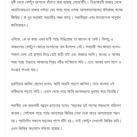
বৃষ্টি থেকে ফেস্টুন গুলোকে বাঁচাতে করা হয়েছে লেমেনেটিং। ত্রিমোহনী বাজার থেকে
আরডিআরএস বাজার পর্যন্ত যেন গাছে গাছে চলছে আল্লাহতায়ালার মহিমাময় নামের
জিকির। যা খুব সহজেই পথচারীর নজর কাড়ে। স্থানীয়রা এমন উদ্যোগকে সাধুবাদ
জানিয়েছেন।
এদিকে, কে বা কারা এমন বাণী গাছে টাঙিয়েছে তা জানেন না কেউ। কিন্তু এ
নামগুলোর ফেস্টুনে কোনো সংগঠনের নাম উল্লেখ নেই। পথচারী শাহ জাহান বলেন-
‘সকাল বেলা এই রাস্তা দিয়ে হেটে বাড়ী যাই এবং বাজারে আসি। যাওয়া ও আসার
সময় গাছে টাঙানো আমাদের প্রিয় নবীর বাণিগুলো পড়ি। এতে আমার ভাল লাগে ও
সওয়াব পাওয়া যায়।
ড্রাইভার জাহিদ হোসেন বলেন, আমি আরবি পড়তে জানিনা। তবে বাংলায় ওই
বানীগুলো পড়তে পারি। এখান থেকে পড়ে আমি অনেকগুলো মুখস্থ করে নিয়েছি।’
স্থানীয় এক ব্যবসায়ী আব্দুস ছাত্তার বলেন, ‘সড়কের দুই পাশের গাছগুলো পরিবেশ
বান্ধব। সেইসঙ্গে গাছে গাছে আল্লাহর জিকির লেখা দেখা মাত্র আল্লাহকে স্মরণ
হয়। প্রতিদিন সকালে সড়কের পাশে হাঁটা হয়। তাই ফেস্টুন দেখলেই জিকির করি।
এখন জিকির অভ্যাসে পরিণত হয়েছে।