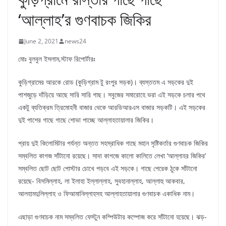
‘আল্লাহ’র গুণবাচক জিকির
June 2, 2021
news24
মোঃ বুলবুল ইসলাম,স্টাফ রিপোর্টারঃ
কুড়িগ্রামের আরকে রোড (কুড়িগ্রাম টু রংপুর সড়ক)। ব্যস্ততম এ সড়কের দুই
পাশজুড়ে দাঁড়িয়ে আছে সারি সারি গাছ। সবুজের সমারোহে ভরা এই সড়কে চলার পথে
একটু ব্যতিক্রম ত্রিমোহনী বাজার থেকে আরডিআরএস বাজার সড়কটি। এই সড়কের
দুই পাশের গাছে গাছে শোভা পাচ্ছে আল্লাহতায়ালার জিকির।
প্রায় দুই কিলোমিটার পর্যন্ত অন্তত সহস্রাধিক গাছে মহান সৃষ্টিকর্তার গুণবাচক জিকির
সম্বলিত কাগজ সাঁটানো রয়েছে। সাদা কাগজে কালো কালিতে লেখা ‘আল্লাহর জিকির’
সম্বলিত ছোট ছোট পোস্টার চোখে পড়বে এই সড়কে। গাছে পেরেক ঠুকে সাঁটানো
রয়েছে- বিসমিল্লাহ, লা ইলাহা ইল্লাল্লাহ, সুবহানাল্লাহ, আল্লাহু আকবার,
আলহামদুলিল্লাহ ও ফিআমানিল্লাহসহ আল্লাহতায়ালার গুণবাচক একাধিক নাম।
এছাড়া গুণবাচক নাম সম্বলিত ফেস্টুন কম্পিউটার কম্পোজ করে সাঁটানো হয়েছে। ঝড়-