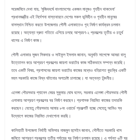
সরেজমিনে দেখা যায়, ‘মুজিববর্ষে বাংলাদেশের একজন মানুষও গৃহহীন থাকবেনা’
প্রধানমন্ত্রীর এই নির্দেশনা বাস্তবায়নে দেশের সকল ভূমিহীন ও গৃহহীন মানুষের
বাসস্থান নিশ্চিত করতে উপজেলার পৌলী এলাকাতেও গৃহ নির্মাণ কার্যক্রম চলমান
রয়েছে। অত্যন্ত দ্রুত গতিতে এগিয়ে চলছে আশ্রয়ণ-২ প্রকল্পের তৃতীয় ও চতুর্থ
ধাপের এ নির্মাণ কাজ।
পৌলী এলাকার সুজন সিকদার ও সাইফুল ইসলাম জানান, অনুমতি সাপেক্ষে আমরা বালু
উত্তোলন করে আশ্রয়ণ প্রকল্পের জায়গা ভরাটের কাজ সঠিকভাবে সম্পন্ন করেছি।
তবে একটি বিষয়, প্রশাসনের জায়গা ভরাটের কাজের মধ্যেও বহিরাগত কুচক্রি একটি
মহল সরকারি কাজে বিঘ্ন ঘটানোর অপচেষ্টা চালাচ্ছে। যা অত্যন্ত নিন্দনীয়।
এলেঙ্গা পৌরসভার প্যানেল মেয়র সুকুমার ঘোষ বলেন, সরকার এলেঙ্গা পৌরসভার পৌলী
এলাকায় আশ্রয়ণ প্রকল্পের ঘর নির্মাণ করছেন। প্রশাসক নিয়মিত কাজের তদারকি
করছেন। যেহেতু পৌরসভায় আমার ৮নং ওয়ার্ডে প্রকল্পটি হচ্ছে সেহেতু আমিও স্ব
উদ্যোগে কাজের নিয়মিত দেখাশোনা করছি।
কালিহাতী উপজেলা নির্বাহী অফিসার নাজমুল হুসেইন জানান, পৌলীতে সরকারি খাস
জমিতে আশ্রয়ণ প্রকল্পের তৃতীয় পর্যায়ের ঘর নির্মাণ চলমান রয়েছে। এ পর্যন্ত ৬টি ঘর