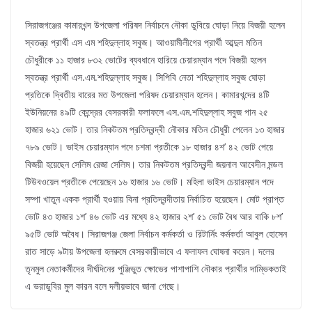
সিরাজগঞ্জের কামারখন্দ উপজেলা পরিষদ নির্বাচনে নৌকা ডুবিয়ে ঘোড়া নিয়ে বিজয়ী হলেন
স্বতন্ত্র প্রার্থী এস এম শহিদুল্লাহ সবুজ। আওয়ামীলীগের প্রার্থী আব্দুল মতিন
চৌধুরীকে ১১ হাজার ৮৩২ ভোটের ব্যবধানে হারিয়ে চেয়ারম্যান পদে বিজয়ী হলেন
স্বতন্ত্র প্রার্থী এস.এম.শহিদুল্লাহ সবুজ। সিপিবি নেতা শহিদুল্লাহ সবুজ ঘোড়া
প্রতিকে দ্বিতীয় বারের মত উপজেলা পরিষদ চেয়ারম্যান হলেন। কামারখন্দের ৪টি
ইউনিয়নের ৪৯টি কেন্দ্রের বেসরকারী ফলাফলে এস.এম.শহিদুল্লাহ সবুজ পান ২৫
হাজার ৬২১ ভোট। তার নিকটতম প্রতিদ্বন্দ্বী নৌকার মতিন চৌধুরী পেলেন ১৩ হাজার
৭৮৯ ভোট। ভাইস চেয়ারম্যান পদে চশমা প্রতীকে ১৮ হাজার ৪শ’ ৪২ ভোট পেয়ে
বিজয়ী হয়েছেন সেলিম রেজা সেলিম। তার নিকটতম প্রতিদ্বন্দী জয়নাল আবেদীন মন্ডল
টিউবওয়েল প্রতীকে পেয়েছেন ১৬ হাজার ১৬ ভোট। মহিলা ভাইস চেয়ারম্যান পদে
সম্পা খাতুন একক প্রার্থী হওয়ায় বিনা প্রতিদ্বন্দীতায় নির্বাচিত হয়েছেন। মোট প্রাপ্ত
ভোট ৪৩ হাজার ১শ’ ৪৬ ভোট এর মধ্যে ৪২ হাজার ২শ’ ৫১ ভোট বৈধ আর বাকি ৮শ’
৯৫টি ভোট অবৈধ। সিরাজগঞ্জ জেলা নির্বাচন কর্মকর্তা ও রিটার্নিং কর্মকর্তা আবুল হোসেন
রাত সাড়ে ৯টায় উপজেলা হলরুমে বেসরকারীভাবে এ ফলাফল ঘোষনা করেন। দলের
তৃনমুল নেতাকর্মীদের দীর্ঘদিনের পুঞ্জিভুত ক্ষোভের পাশাপাশি নৌকার প্রার্থীর দাম্ভিকতাই
এ ভরাডুবির মুল কারন বলে দলীয়ভাবে জানা গেছে।