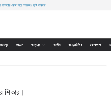
র রাস্তায় বেড়া দিয়ে অবরুদ্ধ দুটি পরিবার
নিহত
ের অবাধে ব্যবহার বন্ধ না হলে মাছের প্রজনন বাঁধা গ্রস্থ
 প্রাচীর তাড়াশে অবরুদ্ধ ৪০টি পরিবার
য়ারী জাল আগুনে পুড়িয়ে ধংস
হজাদপুর
তাড়াশ
অন্যান্য
জাতীয়
আন্তর্জাতিক
যোগাযোগ
আ
ণের শিকার।