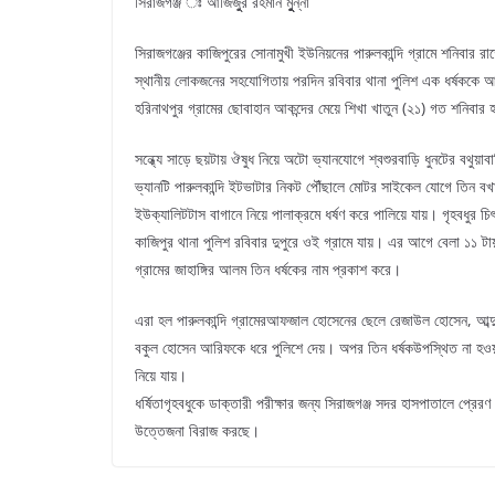
সিরাজগঞ্জ ঃ আজিজুুর রহমান মুুুন্না
সিরাজগঞ্জের কাজিপুরের সোনামুখী ইউনিয়নের পারুলকান্দি গ্রামে শনিবার র
স্থানীয় লোকজনের সহযোগিতায় পরদিন রবিবার থানা পুলিশ এক ধর্ষককে
হরিনাথপুর গ্রামের ছোবাহান আকন্দের মেয়ে শিখা খাতুন (২১) গত শনিবার হ
সন্ধ্যে সাড়ে ছয়টায় ঔষুধ নিয়ে অটো ভ্যানযোগে শ্বশুরবাড়ি ধুনটের বথুয়া
ভ্যানটি পারুলকান্দি ইটভাটার নিকট পৌঁছালে মোটর সাইকেল যোগে তিন ব
ইউক্যালিটটাস বাগানে নিয়ে পালাক্রমে ধর্ষণ করে পালিয়ে যায়। গৃহবধুর 
কাজিপুর থানা পুলিশ রবিবার দুপুরে ওই গ্রামে যায়। এর আগে বেলা ১১ 
গ্রামের জাহাঙ্গির আলম তিন ধর্ষকের নাম প্রকাশ করে।
এরা হল পারুলকান্দি গ্রামেরআফজাল হোসেনের ছেলে রেজাউল হোসেন, আব্দ
বকুল হোসেন আরিফকে ধরে পুলিশে দেয়। অপর তিন ধর্ষকউপস্থিত না হওয়ায়
নিয়ে যায়।
ধর্ষিতাগৃহবধুকে ডাক্তারী পরীক্ষার জন্য সিরাজগঞ্জ সদর হাসপাতালে প্র
উত্তেজনা বিরাজ করছে।