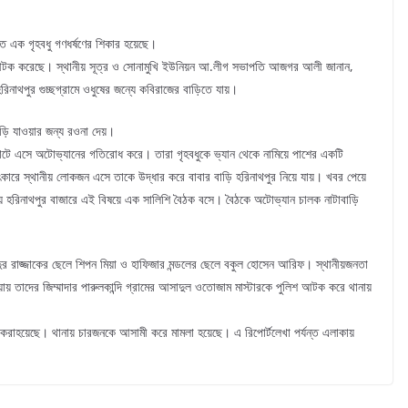
াতে এক গৃহবধু গণধর্ষণের শিকার হয়েছে।
 আটক করেছে। স্থানীয় সূত্র ও সোনামুখি ইউনিয়ন আ.লীগ সভাপতি আজগর আলী জানান,
রিনাথপুর গুচ্ছগ্রামে ওধুষের জন্যে কবিরাজের বাড়িতে যায়।
বাড়ি যাওয়ার জন্য রওনা দেয়।
খাটে এসে অটোভ্যানের গতিরোধ করে। তারা গৃহবধুকে ভ্যান থেকে নামিয়ে পাশের একটি
চিৎকারে স্থানীয় লোকজন এসে তাকে উদ্ধার করে বাবার বাড়ি হরিনাথপুর নিয়ে যায়। খবর পেয়ে
টায় হরিনাথপুর বাজারে এই বিষয়ে এক সালিশি বৈঠক বসে। বৈঠকে অটোভ্যান চালক নাটাবাড়ি
ুর রাজ্জাকের ছেলে শিপন মিয়া ও হাফিজার মন্ডলের ছেলে বকুল হোসেন আরিফ। স্থানীয়জনতা
 তাদের জিম্মাদার পারুলকান্দি গ্রামের আসাদুল ওতোজাম মাস্টারকে পুলিশ আটক করে থানায়
েরণ করাহয়েছে। থানায় চারজনকে আসামী করে মামলা হয়েছে। এ রিপোর্টলেখা পর্যন্ত এলাকায়