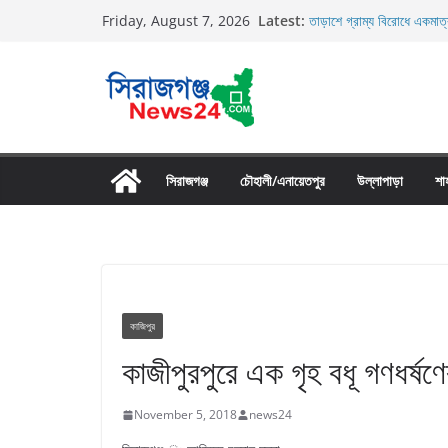
Skip
Latest:
তাড়াশে গ্রাম্য বিরোধে একমাত্
Friday, August 7, 2026
to
তাড়াশে বাসের চাপায় পথচারী 
উল্লাপাড়ায় নিষিদ্ধ দুয়ারী জাল
content
চলাচলের রাস্তায় ঈদগাহ মাঠের
উল্লাপাড়ায় ১১০ পিচ চায়না দো
সিরাজগঞ্জ
চৌহালী/এনায়েতপুর
উল্লাপাড়া
শা
কাজিপুর
কাজীপুরপুরে এক গৃহ বধূ গণধর্ষ
November 5, 2018
news24