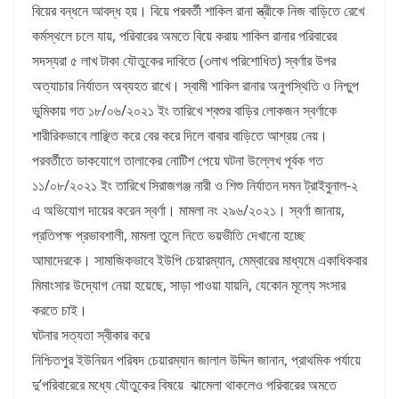
বিয়ের বন্ধনে আবদ্ধ হয়। বিয়ে পরবর্তী শাকিল রানা স্ত্রীকে নিজ বাড়িতে রেখে
কর্মস্থলে চলে যায়, পরিবারের অমতে বিয়ে করায় শাকিল রানার পরিবারের
সদস্যরা ৫ লাখ টাকা যৌতুকের দাবিতে (৩লাখ পরিশোধিত) স্বর্ণার উপর
অত্যাচার নির্যাতন অব্যহত রাখে। স্বামী শাকিল রানার অনুপস্থিতি ও নিশ্চুপ
ভুমিকায় গত ১৮/০৬/২০২১ ইং তারিখে শ্বশুর বাড়ির লোকজন স্বর্ণাকে
শারীরিকভাবে লাঞ্ছিত করে বের করে দিলে বাবার বাড়িতে আশ্রয় নেয়।
পরবর্তীতে ডাকযোগে তালাকের নোটিশ পেয়ে ঘটনা উল্লেখ পূর্বক গত
১১/০৮/২০২১ ইং তারিখে সিরাজগঞ্জ নারী ও শিশু নির্যাতন দমন ট্রাইবুনাল-২
এ অভিযোগ দায়ের করেন স্বর্ণা। মামলা নং ২৯৬/২০২১। স্বর্ণা জানায়,
প্রতিপক্ষ প্রভাবশালী, মামলা তুলে নিতে ভয়ভীতি দেখানো হচ্ছে
আমাদেরকে। সামাজিকভাবে ইউপি চেয়ারম্যান, মেম্বারের মাধ্যমে একাধিকবার
মিমাংসার উদ্যোগ নেয়া হয়েছে, সাড়া পাওয়া যায়নি, যেকোন মূল্যে সংসার
করতে চাই।
ঘটনার সত্যতা স্বীকার করে
নিশ্চিতপুর ইউনিয়ন পরিষদ চেয়ারম্যান জালাল উদ্দিন জানান, প্রাথমিক পর্যায়ে
দু’পরিবারেরে মধ্যে যৌতুকের বিষয়ে ঝামেলা থাকলেও পরিবারের অমতে