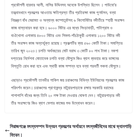
প্রকৌশলী হায়দার আলী, নাসির উদ্দিনসহ অনেকে উপস্থিত ছিলেন । পাউবো’র
তত্ত্বাবধানে প্রকল্পের আওতায় ক্ষতিগ্রস্ত তীর প্রতিরক্ষা কাজ পূণর্বাসন, বন্যা
নিয়ন্ত্রণ বাঁধ মেরামত ও অন্যান্য কম্পোনেন্টসহ ৬ কিলোমিটার নদীতীরে স্হায়ী সংরক্ষন
কাজ বাস্তবায়ন করা হবে। ৬০০০ মিটার এর মধ্যে সিংড়াবাড়ী, পাটাগ্রাম ও
বাঐখোলা এলাকায় ৪৮০০ মিটার এবং সিমলা-পাঁচঠাকুরী এলাকায় ১২০০ মিটার নদী
তীর সংরক্ষন কাজ অন্তর্ভুক্ত রয়েছে। প্রকল্পটির ব্যয় ৫৬০ কোটি টাকা। সমাপ্তির
তারিখ জুন ২০২৩। চলতি অর্থবছরের মোট বরাদ্দ ৩ কোটি ৮০ লাখ টাকা। নকশা
দপ্তরের নির্দেশনা মোতাবেক চলতি বন্যা মৌসুমে জিও ব্যাগ ব্যবহার করে ভাঙ্গনের
বিস্তৃতি রোধ করা হবে এবং স্থায়ী কাজ সম্পন্ন হবে বন্যা পরবর্তী শুকনা মৌসুমে।
এছাড়াও প্রকৌশলী তানভীর শাকিল জয় চরাঞ্চলের বিভিন্ন ইউনিয়নের প্রকল্পের কাজ
পরিদর্শন করেন। চরাঞ্চলের প্রাণকেন্দ্র নাটুয়ারপাড়াকে রক্ষায় সরকারি বরাদ্দের
পাশাপাশি বাঁধের জন্য তিনি ২০ লক্ষ টাকা দেওয়ার ঘোষণা দেন। নাটুয়ারপাড়ার নদী
তীর সংরক্ষণের জিও ব্যাগ ফেলার কাজের শুভ উদ্বোধন করেন।
সিরাজগঞ্জে মৎস্যসম্পদ উন্নয়ন প্রকল্পের অর্থায়নে মৎস্যজীবিদের মাঝে ভ্যানগাড়ি
বিতরন।