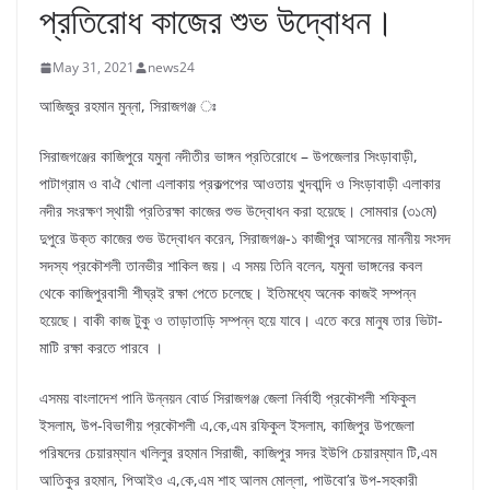
প্রতিরোধ কাজের শুভ উদ্বোধন।
May 31, 2021
news24
আজিজুর রহমান মুন্না, সিরাজগঞ্জ ঃ
সিরাজগঞ্জের কাজিপুরে যমুনা নদীতীর ভাঙ্গন প্রতিরোধে – উপজেলার সিংড়াবাড়ী,
পাটাগ্রাম ও বাঐ খোলা এলাকায় প্রকল্পপের আওতায় খুদবান্দি ও সিংড়াবাড়ী এলাকার
নদীর সংরক্ষণ স্থায়ী প্রতিরক্ষা কাজের শুভ উদ্বোধন করা হয়েছে। সোমবার (৩১মে)
দুপুরে উক্ত কাজের শুভ উদ্বোধন করেন, সিরাজগঞ্জ-১ কাজীপুর আসনের মাননীয় সংসদ
সদস্য প্রকৌশলী তানভীর শাকিল জয়। এ সময় তিনি বলেন, যমুনা ভাঙ্গনের কবল
থেকে কাজিপুরবাসী শীঘ্রই রক্ষা পেতে চলেছে। ইতিমধ্যে অনেক কাজই সম্পন্ন
হয়েছে। বাকী কাজ টুকু ও তাড়াতাড়ি সম্পন্ন হয়ে যাবে। এতে করে মানুষ তার ভিটা-
মাটি রক্ষা করতে পারবে ।
এসময় বাংলাদেশ পানি উন্নয়ন বোর্ড সিরাজগঞ্জ জেলা নির্বাহী প্রকৌশলী শফিকুল
ইসলাম, উপ-বিভাগীয় প্রকৌশলী এ,কে,এম রফিকুল ইসলাম, কাজিপুর উপজেলা
পরিষদের চেয়ারম্যান খলিলুর রহমান সিরাজী, কাজিপুর সদর ইউপি চেয়ারম্যান টি,এম
আতিকুর রহমান, পিআইও এ,কে,এম শাহ আলম মোল্লা, পাউবো’র উপ-সহকারী