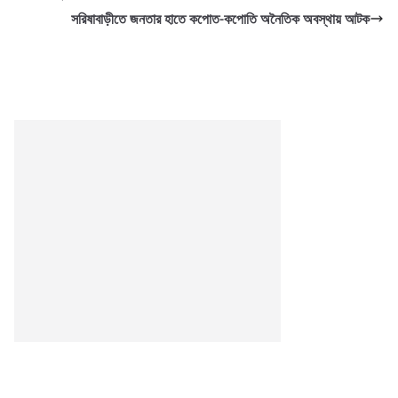
সরিষাবাড়ীতে জনতার হাতে কপোত-কপোতি অনৈতিক অবস্থায় আটক