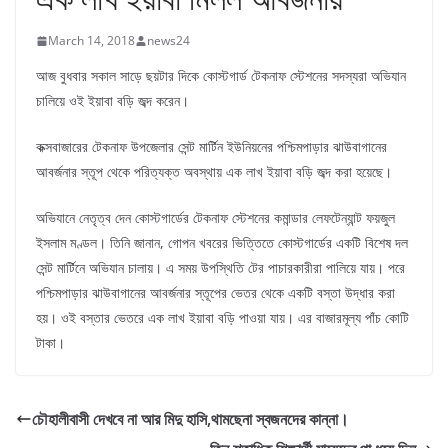
March 14, 2018
news24
আজ বুধবার সকাল সাড়ে ছয়টার দিকে কোস্টগার্ড টেকনাফ স্টেশনের সদস্যরা অভিযান
চালিয়ে ওই ইয়াবা বড়ি জব্দ করেন।
কক্সবাজারের টেকনাফ উপজেলার সেন্ট মার্টিন ইউনিয়নের পশ্চিমপাড়ার ঝাউবাগানের
আবর্জনার স্তূপ থেকে পরিত্যক্ত অবস্থায় এক লাখ ইয়াবা বড়ি জব্দ করা হয়েছে।
অভিযানে নেতৃত্ব দেন কোস্টগার্ডের টেকনাফ স্টেশনের কমান্ডার লেফটেন্যান্ট ফয়জুল
ইসলাম মণ্ডল। তিনি জানান, গোপন খবরের ভিত্তিতে কোস্টগার্ডের একটি বিশেষ দল
সেন্ট মার্টিনে অভিযান চালায়। এ সময় উপস্থিতি টের পাচারকারীরা পালিয়ে যায়। পরে
পশ্চিমপাড়ার ঝাউবাগানের আবর্জনার স্তূপের ভেতর থেকে একটি বস্তা উদ্ধার করা
হয়। ওই বস্তার ভেতরে এক লাখ ইয়াবা বড়ি পাওয়া যায়। এর বাজারমূল্য পাঁচ কোটি
টাকা।
চৌহালীবাসী দেখবে না আর মিদু হাসি,থামছেনা স্বজনদের কান্না।