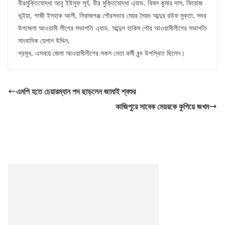
বীরমুক্তিযোদ্ধা আবু ইউসুফ সূর্য, বীর মুক্তিযোদ্ধা এ্যাড. বিমল কুমার দাস, ফিরোজ
ভূইয়া, গাজী ইসহাক আলী, সিরাজগঞ্জ পৌরসভার মেয়র সৈয়দ আব্দুর রউফ মুক্তা, সদর
উপজেলা আওয়ামী লীগের সভাপতি এ্যাড. আব্দুল হাকিম পৌর আওয়ামীলীগের সভাপতি
সাংবাদিক হেলাল উদ্দিন,
প্রমূখ, এসময়ে জেলা আওয়ামীলীগের সকল নেতা কর্মী বৃন্দ উপস্থিত ছিলেন।
এমপি হতে চেয়ারম্যান পদ ছাড়লেন জামাই শ্বশুর
কাজিপুরে সাবেক মেয়রকে কুপিয়ে জখম