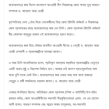
মনোনয়নপত্র জমা দিলেন বাংলাদেশ আওয়ামী লীগ সিরাজগঞ্জ জেলা শাখার যুগ্ম সাধারণ
সম্পাদক ড. জান্নাত আরা হেনরী
বৃহস্পতিবার বেলা ১১টার দিকে নেতাকর্মীদের নিয়ে জেলা রিটার্নিং কর্মকর্তা ও সিরাজগঞ্জ
জেলা প্রশাসকের কাছে মনোনয়নপত্র জমা দেন তিনি। জেলা প্রশাসক রিটার্নিং কর্মকর্তা
মীর মোহাম্মদ মাহবুবুর রহমান ওই মনোনয়নপত্র গ্রহণ করেন।
মনোনয়নপত্র জমা দিয়ে নৌকার মনোনীত আওয়ামী লীগের এ নেত্রী ড. জান্নাত আরা
হেনরী দেশবাসী ও প্রধানমন্ত্রীকে শুভেচ্ছা জানান।
এ সময় তিনি সাংবাদিকদের বলেন, প্রতিকূল অবস্থার মধ্যদিয়ে প্রধানমন্ত্রীর নেতৃত্বে
একটি অবাধ-সুষ্ঠু ও নিরপেক্ষ নির্বাচন হবে। আমারা চাই জনগণ স্বতঃস্ফূর্ততার সঙ্গে
যাকে খুশি তাকে ভোট দিক। মনোনয়নপত্র জমা দেয়ার সময় সঙ্গে আসা হাজারো
নেতৃবৃন্দ ও কর্মী সমর্থকদের ধন্যবাদ জানান। ড. জান্নাত আরা হেনরী
এসময়ে উপস্থিত ছিলেন, অতিরিক্ত জেলা প্রশাসক (শিক্ষা ও আইসিটি) উপ-সচিব
রায়হান কবির, জেলা আওয়ামীলীগের সভাপতি বীরমুক্তিযোদ্ধা এ্যাড. কে এম হোসেন
আলী হাসান, সাধারণ সম্পাদক মোঃ আব্দুস সামাদ তালুকদার, সহ-সভাপতি