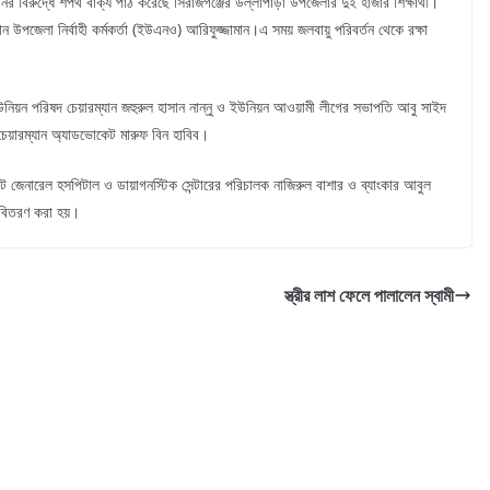
নির বিরুদ্ধে শপথ বাক্য পাঠ করেছে সিরাজগঞ্জের উল্লাপাড়া উপজেলার দুই হাজার শিক্ষার্থী।
ান উপজেলা নির্বাহী কর্মকর্তা (ইউএনও) আরিফুজ্জামান।এ সময় জলবায়ু পরিবর্তন থেকে রক্ষা
ইউনিয়ন পরিষদ চেয়ারম্যান জহুরুল হাসান নান্নু ও ইউনিয়ন আওয়ামী লীগের সভাপতি আবু সাইদ
 চেয়ারম্যান অ্যাডভোকেট মারুফ বিন হাবিব।
ট জেনারেল হসপিটাল ও ডায়াগনস্টিক সেন্টারের পরিচালক নাজিরুল বাশার ও ব্যাংকার আবুল
রা বিতরণ করা হয়।
স্ত্রীর লাশ ফেলে পালালেন স্বামী