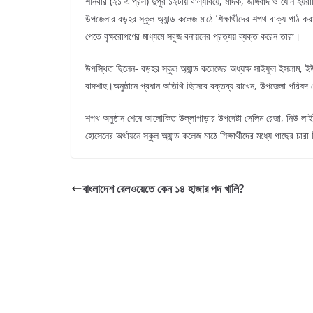
শনিবার (২১ এপ্রিল) দুপুর ১২টায় বাল্যবিয়ে, মাদক, জঙ্গিবাদ ও যৌন হয়রা
উপজেলার বড়হর স্কুল অ্যান্ড কলেজ মাঠে শিক্ষার্থীদের শপথ বাক্য পাঠ কর
পেতে বৃক্ষরোপণের মাধ্যমে সবুজ বনায়নের প্রত্যয় ব্যক্ত করেন তারা।
উপস্থিত ছিলেন- বড়হর স্কুল অ্যান্ড কলেজের অধ্যক্ষ সাইফুল ইসলাম, 
বাদশাহ।অনুষ্ঠানে প্রধান অতিথি হিসেবে বক্তব্য রাখেন, উপজেলা পরিষদ
শপথ অনুষ্ঠান শেষে আলোকিত উল্লাপাড়ার উপদেষ্টা সেলিম রেজা, নিউ লাই
হোসেনের অর্থায়নে স্কুল অ্যান্ড কলেজ মাঠে শিক্ষার্থীদের মধ্যে গাছের চা
বাংলাদেশ রেলওয়েতে কেন ১৪ হাজার পদ খালি?