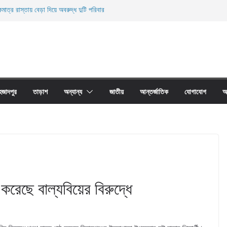
মাত্র রাস্তায় বেড়া দিয়ে অবরুদ্ধ দুটি পরিবার
ারী নিহত
ী জালের অবাধে ব্যবহার বন্ধ না হলে মাছের প্রজনন বাঁধা গ্রস্থ
াঠের প্রাচীর তাড়াশে অবরুদ্ধ ৪০টি পরিবার
না দোয়ারী জাল আগুনে পুড়িয়ে ধংস
হজাদপুর
তাড়াশ
অন্যান্য
জাতীয়
আন্তর্জাতিক
যোগাযোগ
আ
করেছে বাল্যবিয়ের বিরুদ্ধে