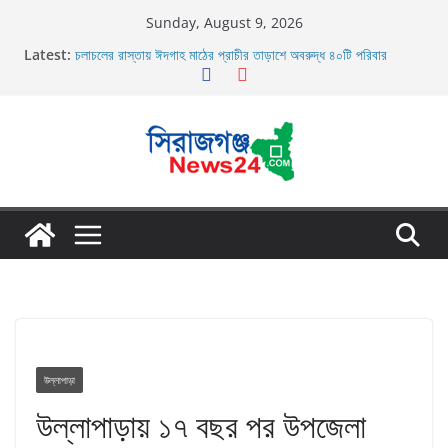
Skip
Sunday, August 9, 2026
to
Latest:
চলাচলের রাস্তায় ঈদগাহ মাঠের প্রাচীর তাড়াশে অবরুদ্ধ ৪০টি পরিবার
content
র‌্যাব-১২ এর অভিযানে বেলকুচি থানা এলাকা হতে অনলাইন জুয়া চক্রের ০৩ জন
সদস্য গ্রেফতার
তাড়াশে সিএনজি চালকের মরদেহ উদ্ধার
তাড়াশে বাসের চাপায় পথচারী নিহত
উল্লাপাড়ায় নিষিদ্ধ দুয়ারী জালের অবাধে ব্যবহার বন্ধ না হলে মাছের প্রজনন
বাঁধা গ্রস্থ
উল্লাপাড়া
উল্লাপাড়ায় ১৭ বছর পর উপজেলা