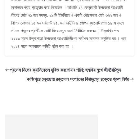
মনোনয়ন পত্র প্রত্যার করে নিয়েছেন । আগামি ২৭ ফেব্রুয়ারী উপজেলা আওয়ামী
লীগের মোট ৭১ জন সদস্য, ১১ টি ইউনিয়ন ও একটি পৌরসভার মোট ৩৭২ জন ও
বিশেষ কোথায় ১৫ জন সর্বমোট ৪৫৮জন কাউন্সিলর গোপন ব্যালোট পেপারের মাধ্যমে
তাদের পছন্দের প্রার্থীকে ভোট দিয়ে নতুন নেতা নির্বাচিত করবেন । উল্লাখ্য গত
২০০৩ সালে উল্লাপাড়া উপজেলা আওয়ামিলীগের সর্বশেষ সম্মেলন অনুষ্ঠিত হয় । পরে
২০১৪ সালে আহবায়ক কমিটি গঠন করা হয় ।
প্রসেস মিলের ক্যামিকেলে দূষিত করতোয়ার পানি; হুমকির মুখে জীববৈচিত্র্য
কাজিপুরে স্বেচ্ছায় রক্তদান সংগঠনের বিনামূল্যে রক্তের গ্রুপ নির্ণয়