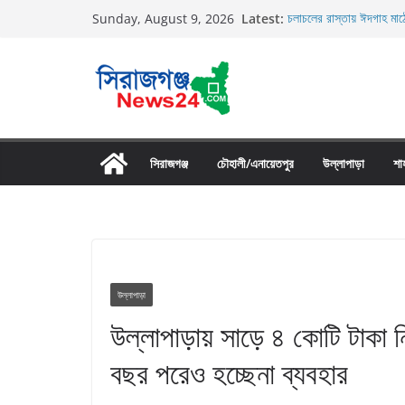
Skip
Latest:
চলাচলের রাস্তায় ঈদগাহ মাঠ
Sunday, August 9, 2026
to
র‌্যাব-১২ এর অভিযানে বেলক
গ্রেফতার
content
তাড়াশে সিএনজি চালকের মরদ
তাড়াশে বাসের চাপায় পথচার
উল্লাপাড়ায় নিষিদ্ধ দুয়ারী জ
সিরাজগঞ্জ
চৌহালী/এনায়েতপুর
উল্লাপাড়া
শা
উল্লাপাড়া
উল্লাপাড়ায় সাড়ে ৪ কোটি টাকা নি
বছর পরেও হচ্ছেনা ব্যবহার