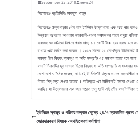
September 23, 2018
news24
সিরাজগঞ্জ প্রতিনিধিঃ মাকছুদা খাতুন
সিরাজগঞ্জ উল্লাপাড়ায় পৌর বাস টার্মিনাল উদ্বোধনের এক বছর পার হলে
উন্নায়ন প্রকল্পের আওতায় নগরবাড়ী-বগুড়া মহাসড়কর পাশে বাখুয়া খলিশাগাড়
ক্রয়সহ অবকাঠামো নির্মানে প্রায় সাড়ে চার কোটি টাকা ব্যয় হয়ছে বলে জ
রাখতে এটি নির্মান করা হয়েছে । ২০১৭ সালের ২১ সেপ্টেম্বর টার্মিনালটি
সমস্যা ছিল বিদ্যুৎ ব্যবস্থা যা অতি সম্প্রতি এর সমাধান হয়ছে বলে 
বাস টার্মিনালটির মূল সমস্যা ছিলো বিদ্যুৎ যা অতি সাম্প্রতি এ সমস্যা
যোগাযোগ ও বৈঠক হয়েছে, অচিরেই টার্মিনালটি চালুতে তাদের সহযোগীতা এব
বিষয়ে সিদ্ধান্ত নেওয়া হয়েছে । অতিদ্রত এই টার্মিনালটি ইজারা দেওয়
করছি। যা উদ্বোধনের এক বছর পরেও চালু হয়নি এই পৌর বাস টার্মিনাল
ইউনিয়ন স্বাস্থ্য ও পরিবার কল্যান কেন্দ্রে ২৪/৭ স্বাভাবিক প্রসব স
জোরদারকরণ বিষয়ক -অবহিতকরণ কর্মশালা