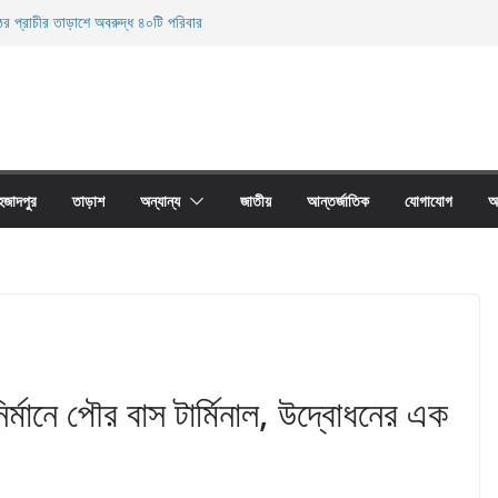
ের প্রাচীর তাড়াশে অবরুদ্ধ ৪০টি পরিবার
ুচি থানা এলাকা হতে অনলাইন জুয়া চক্রের ০৩ জন সদস্য
েহ উদ্ধার
ী নিহত
ালের অবাধে ব্যবহার বন্ধ না হলে মাছের প্রজনন বাঁধা গ্রস্থ
হজাদপুর
তাড়াশ
অন্যান্য
জাতীয়
আন্তর্জাতিক
যোগাযোগ
আ
র্মানে পৌর বাস টার্মিনাল, উদ্বোধনের এক