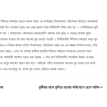
ও বিভিন্ন সমস্যার কারনে থমকে আছে এর কার্যক্রম।উল্লাপাড়া পৌরসভার উদ্যাগে অবকাঠামা
ী বিল এলাকায় প্রায় এক একর জায়গা নিয়ে টার্মিনালটি নির্মান করা হয় । এ টার্মিনালের ভূমি
ানা যায় । উল্লাপাড়া পৌরসভার অভ্যান্তরীণ রাজস্ব আয় বৃদ্ধি ও শহরের যানজট মুক্ত
 উদ্বোধন হওয়ার পর আর আলোর মুখ দেখতে পারেনি । টার্মিনালটির বিভিন্ন সমস্যার মধ্যে মূল
জানা যায়।এ বিষয়ে জানতে চাইলে উল্লাপাড়া পৌরসভার মেয়র এস.এম নজরুল ইসলাম বলেন, পৌর
র সমাধান হয়ছে। এখন সব সমস্যা কাটিয়ে স্থানীয় বিভিন্ন পরিবহন সংগঠনের নেতাদের সাথে
ং কার্যকারী পদক্ষেপ গ্রহন করা হয়েছে । পৌর বাস টার্মিনালটির বাৎসরিক ইজারা দেওয়ার
া এবং চালুর পদক্ষেপ গ্রহণ করা হবে। অচিরেই এটির বাস্তবায়ন আলোর মুখ দেখবে বলে আশা
 তা এখন কতোটুকু অালোর মুখ দেখবে এনিয়েও রয়েছে প্রশ্ন।
েবা
কুষ্টিয়ায় মাকে কুপিয়ে হত্যার অভিযোগে ছেলে আটক