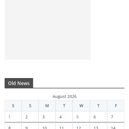
Old News
August 2026
S
S
M
T
W
T
F
1
2
3
4
5
6
7
8
9
10
11
12
13
14