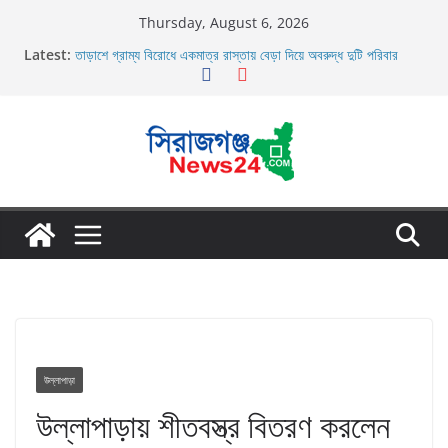
Skip
Thursday, August 6, 2026
to
Latest:
তাড়াশে গ্রাম্য বিরোধে একমাত্র রাস্তায় বেড়া দিয়ে অবরুদ্ধ দুটি পরিবার
content
তাড়াশে বাসের চাপায় পথচারী নিহত
উল্লাপাড়ায় নিষিদ্ধ দুয়ারী জালের অবাধে ব্যবহার বন্ধ না হলে মাছের প্রজনন
বাঁধা গ্রস্থ
চলাচলের রাস্তায় ঈদগাহ মাঠের প্রাচীর তাড়াশে অবরুদ্ধ ৪০টি পরিবার
উল্লাপাড়ায় ১১০ পিচ চায়না দোয়ারী জাল আগুনে পুড়িয়ে ধংস
উল্লাপাড়া
উল্লাপাড়ায় শীতবস্ত্র বিতরণ করলেন