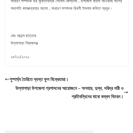
সাধারণ সম্পাদক বীর মুক্তিযোদ্ধা গোলাম মোস্তফা , উপজেলা মহিলা আওয়ামী লীগের
সভাপতি কামরুন্নাহার আলো , সাধারণ সম্পাদক রিবলী ইসলাম কবিতা প্রমুখ ৷
মোঃ আব্দুস ছাত্তার
উল্লাপাড়া সিরাজগঞ্জ
১৫/১২/২০২১
পুষ্পার্ঘ্য তৈরিতে ব্যস্ত ফুল বিক্রেতারা।
উল্লাপাড়া উপজেলা প্রশাসনের আয়োজনে – অসহায়, দুস্থ, দরিদ্র নারী ও
প্রতিবন্ধিদের মাঝে কম্বল বিতরন।