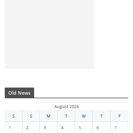
Old News
August 2026
S
S
M
T
W
T
F
1
2
3
4
5
6
7