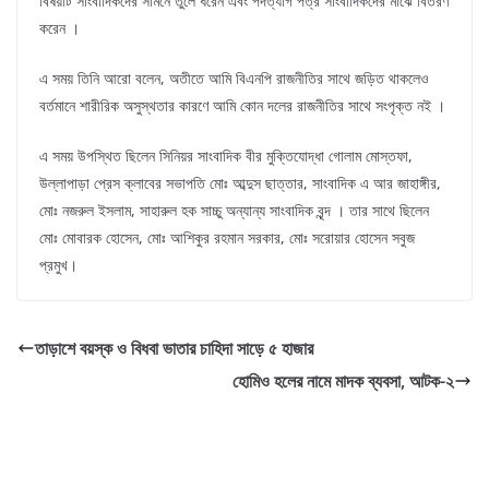
বিষয়টি সাংবাদিকদের সামনে তুলে ধরেন এবং পদত্যাগ পত্র সাংবাদিকদের মাঝে বিতরণ
করেন ।
এ সময় তিনি আরো বলেন, অতীতে আমি বিএনপি রাজনীতির সাথে জড়িত থাকলেও
বর্তমানে শারীরিক অসুস্থতার কারণে আমি কোন দলের রাজনীতির সাথে সংপৃক্ত নই ।
এ সময় উপস্থিত ছিলেন সিনিয়র সাংবাদিক বীর মুক্তিযোদ্ধা গোলাম মোস্তফা,
উল্লাপাড়া প্রেস ক্লাবের সভাপতি মোঃ আব্দুস ছাত্তার, সাংবাদিক এ আর জাহাঙ্গীর,
মোঃ নজরুল ইসলাম, সাহারুল হক সাচ্চু অন্যান্য সাংবাদিক বৃন্দ । তার সাথে ছিলেন
মোঃ মোবারক হোসেন, মোঃ আশিকুর রহমান সরকার, মোঃ সরোয়ার হোসেন সবুজ
প্রমুখ।
তাড়াশে বয়স্ক ও বিধবা ভাতার চাহিদা সাড়ে ৫ হাজার
হোমিও হলের নামে মাদক ব্যবসা, আটক-২