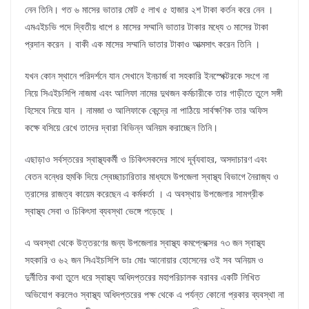
নেন তিনি। গত ৬ মাসের ভাতার মোট ৫ লাখ ৫ হাজার ২শ টাকা কর্তন করে নেন ।
এমএইচভি পদে দ্বিতীয় ধাপে ৪ মাসের সম্মানি ভাতার টাকার মধ্যে ৩ মাসের টাকা
প্রদান করেন । বাকী এক মাসের সম্মানি ভাতার টাকাও আত্মসাৎ করেন তিনি ।
যখন কোন স্থানে পরিদর্শনে যান সেখানে ইনচার্জ বা সহকারি ইনস্পেক্টরকে সংগে না
নিয়ে সিএইচসিপি নাজমা এবং আলিফা নামের দুথজন কর্মচারীকে তার গাড়ীতে তুলে সঙ্গী
হিসেবে নিয়ে যান । নামজা ও আলিফাকে কেন্দ্রে না পাঠিয়ে সার্বক্ষণিক তার অফিস
কক্ষে বসিয়ে রেখে তাদের দ্বারা বিভিন্ন অনিয়ম করাচ্ছেন তিনি।
এছাড়াও সর্বস্তরের স্বাস্থ্যকর্মী ও চিকিৎসকদের সাথে দূর্ব্যবাহর, অসদাচারণ এবং
বেতন বন্ধের হুমকি দিয়ে স্বেচ্ছাচারিতার মাধ্যমে উপজেলা স্বাস্থ্য বিভাগে নৈরাজ্য ও
ত্রাসের রাজত্ব কায়েম করেছেন এ কর্মকর্তা । এ অবস্থায় উপজেলার সামগ্রীক
স্বাস্থ্য সেবা ও চিকিৎসা ব্যবস্থা ভেঙ্গে পড়েছে ।
এ অবস্থা থেকে উত্তরণের জন্য উপজেলার স্বাস্থ্য কমপ্লেক্সের ৭৩ জন স্বাস্থ্য
সহকারি ও ৬২ জন সিএইচসিপি ডাঃ মোঃ আনোয়ার হোসেনের ওই সব অনিয়ম ও
দুর্নীতির কথা তুলে ধরে স্বাস্থ্য অধিদপ্তরের মহাপরিচালক বরাবর একটি লিখিত
অভিযোগ করলেও স্বাস্থ্য অধিদপ্তরের পক্ষ থেকে এ পর্যন্ত কোনো প্রকার ব্যবস্থা না