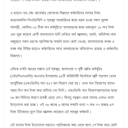
এ ছাড়াও ডাঃ মোঃ আনোয়ার হোসেনের বিরুদ্ধে কর্মচারিদের ভাতার টাকা,
করোনাকালিন সিএইচসিপি ও স্বাস্থ্য সহকারিদের জন্য বরাদ্দ হওয়া সকল সুরক্ষা
সামগ্রী, কোভিড-১৯ টিকা দান কর্মসূচিতে আপ্যায়নের জন্য বরাদ্দকৃত ১৬ লাখ টাকা
এবং ভুয়া করোনা রোগী হাসপাতালে ভর্তি দেখিয়ে অর্থ আত্মসাত, ভ্যাট, অডিটসহ নানা
অজুহাতে সকল ধরণের প্রশিক্ষণের সম্মানি ভাতা কেটে নেওয়া, হাসপাতালের ফলজ ও
বনজ গাছ বিক্রি ছাড়াও কর্মচারিদের সাথে অসদাচরনের অভিযোগও রয়েছে এ কর্মকর্তার
বিরুদ্ধে।
এদিকে চলতি বছরের শুরুতে ৪র্থ স্বাস্থ্য, জনসংখ্যা ও পুষ্টি সেক্টর কর্মসূচির
(এইচপিএনএসপি) আওতায় উপজেলার ৬৫টি কমিউনিটি ক্লিনিকে মাল্টি পারপাস হেলথ
ভলেন্টিয়ার (এমএইচভি) পদে ৪৫৭ জন নিয়োগ দেয়া হয়। এসব পদে নিয়োগের নামেও
প্রায় তিন লাখ টাকা করে হাতিয়ে নেন তিনি। এমএইচভি পদে নিয়োগপ্রাপ্তদের মধ্যে
৩৬ জন বিভিন্ন কারণে চাকরী ছেড়ে দেন। কিন্তু প্রকল্প থেকে তাদের এখনও ভাতা
উত্তোলন করা হচ্ছে। ওই ৩৬ জনের ৬ মাসের সম্মানি ভাতা ৭ লাখ ৭৭ হাজার ৬শ
টাকা ইতিমধ্যে তুলে নিয়ে আত্মসাৎ করেছেন এই স্বাস্থ্য কর্মকর্তা।
ওই ভাতার টাকা উত্তোলন করতেও প্রতিজনের কাছ থেকে মাসে ২শ টাকা হারে কেটে