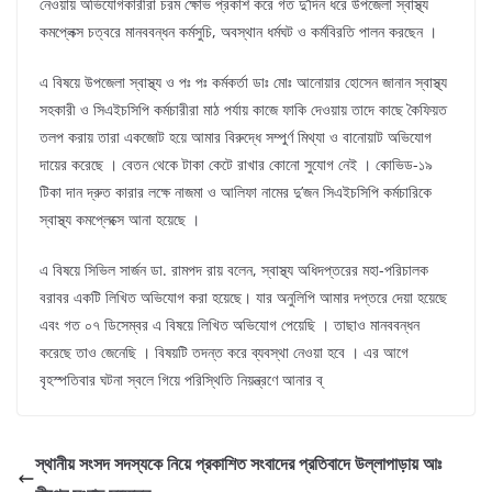
নেওয়ায় অভিযোগকারীরা চরম ক্ষোভ প্রকাশ করে গত দু’দিন ধরে উপজেলা স্বাস্থ্য
কমপ্লেক্স চত্বরে মানববন্ধন কর্মসুচি, অবস্থান ধর্মঘট ও কর্মবিরতি পালন করছেন ।
এ বিষয়ে উপজেলা স্বাস্থ্য ও পঃ পঃ কর্মকর্তা ডাঃ মোঃ আনোয়ার হোসেন জানান স্বাস্থ্য
সহকারী ও সিএইচসিপি কর্মচারীরা মাঠ পর্যায় কাজে ফাকি দেওয়ায় তাদে কাছে কৈফিয়ত
তলপ করায় তারা একজোট হয়ে আমার বিরুদ্ধে সম্পুর্ণ মিথ্যা ও বানোয়াট অভিযোগ
দায়ের করেছে । বেতন থেকে টাকা কেটে রাখার কোনো সুযোগ নেই । কোভিড-১৯
টিকা দান দ্রুত কারার লক্ষে নাজমা ও আলিফা নামের দু’জন সিএইচসিপি কর্মচারিকে
স্বাস্থ্য কমপ্লেক্সে আনা হয়েছে ।
এ বিষয়ে সিভিল সার্জন ডা. রামপদ রায় বলেন, স্বাস্থ্য অধিদপ্তরের মহা-পরিচালক
বরাবর একটি লিখিত অভিযোগ করা হয়েছে। যার অনুলিপি আমার দপ্তরে দেয়া হয়েছে
এবং গত ০৭ ডিসেম্বর এ বিষয়ে লিখিত অভিযোগ পেয়েছি । তাছাও মানববন্ধন
করেছে তাও জেনেছি । বিষয়টি তদন্ত করে ব্যবস্থা নেওয়া হবে । এর আগে
বৃহস্পতিবার ঘটনা স্বলে গিয়ে পরিস্থিতি নিয়ন্ত্রণে আনার ব্
স্থানীয় সংসদ সদস্যকে নিয়ে প্রকাশিত সংবাদের প্রতিবাদে উল্লাপাড়ায় আঃ