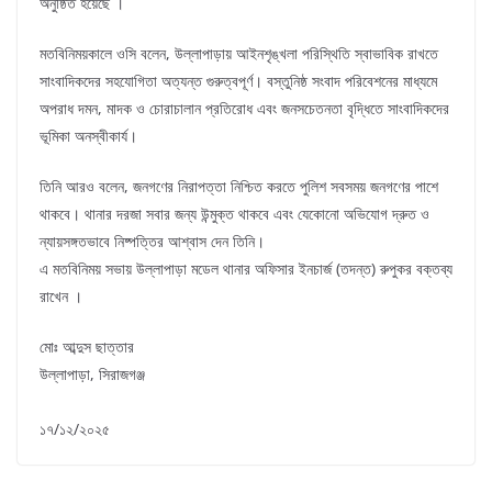
অনুষ্ঠিত হয়েছে ।
মতবিনিময়কালে ওসি বলেন, উল্লাপাড়ায় আইনশৃঙ্খলা পরিস্থিতি স্বাভাবিক রাখতে
সাংবাদিকদের সহযোগিতা অত্যন্ত গুরুত্বপূর্ণ। বস্তুনিষ্ঠ সংবাদ পরিবেশনের মাধ্যমে
অপরাধ দমন, মাদক ও চোরাচালান প্রতিরোধ এবং জনসচেতনতা বৃদ্ধিতে সাংবাদিকদের
ভূমিকা অনস্বীকার্য।
তিনি আরও বলেন, জনগণের নিরাপত্তা নিশ্চিত করতে পুলিশ সবসময় জনগণের পাশে
থাকবে। থানার দরজা সবার জন্য উন্মুক্ত থাকবে এবং যেকোনো অভিযোগ দ্রুত ও
ন্যায়সঙ্গতভাবে নিষ্পত্তির আশ্বাস দেন তিনি।
এ মতবিনিময় সভায় উল্লাপাড়া মডেল থানার অফিসার ইনচার্জ (তদন্ত) রুপুকর বক্তব্য
রাখেন ।
মোঃ আব্দুস ছাত্তার
উল্লাপাড়া, সিরাজগঞ্জ
১৭/১২/২০২৫