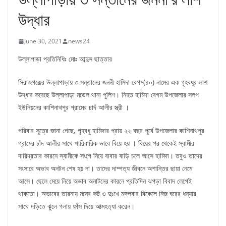
উদ্ধার
June 30, 2021
news24
উল্লাপাড়া প্রতিনিধিঃ মোঃ আব্দুস ছাত্তার
সিরাজগঞ্জের উল্লাপাড়ায় ৩ সন্তানের জননী হামিদা বেগম(৪০) নামের এক গৃহবধূর লাশ
উদ্ধার করেছে উল্লাপাড়া মডেল থানা পুলিশ। নিহত হামিদা বেগম উপজেলার সলপ
ইউনিয়নের কাশিনাথপুর গ্রামের চাদঁ আলীর স্ত্রী ।
পরিবার সূত্রে জানা গেছে, গৃহবধু হামিদার প্রায় ২২ বছর পূর্বে উপজেলার কাশিনাথপুর
গ্রামের চাঁদ আলীর সাথে পারিবারিক ভাবে বিয়ে হয় । বিয়ের পর থেকেই স্বামীর
দারিদ্রতার কারনে স্বামীকে সংগে নিয়ে বাবার বাড়ি চলে আসে হামিদা। তবুও তাদের
সংসারে অভাব অনটন শেষ হয় না। তাদের দাম্পত্য জীবনে অশান্তির ছায়া নেমে
আসে। ছেলে মেয়ে নিয়ে অভাব অনাটনের কারনে প্রতিদিন ঝগড়া বিবাদ লেগেই
থাকতো। অভাবের তারনায় মনের কষ্ট ও দুঃখে মঙ্গলবার বিকেলে নিজ ঘরের ধন্যার
সাথে দড়িতে ঝুলে গলায় ফাঁস দিয়ে আত্মহত্যা করেন।