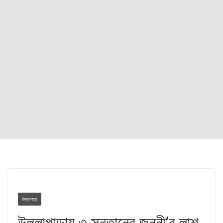
উল্লাপাড়া
উল্লাপাড়ায় ৩ সন্তানের জননী’র লাশ