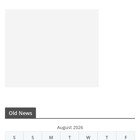
Old News
August 2026
S
S
M
T
W
T
F