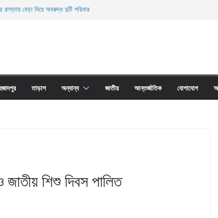
র রাস্তায় বেড়া দিয়ে অবরুদ্ধ দুটি পরিবার
নিহত
ের অবাধে ব্যবহার বন্ধ না হলে মাছের প্রজনন বাঁধা গ্রস্থ
 প্রাচীর তাড়াশে অবরুদ্ধ ৪০টি পরিবার
য়ারী জাল আগুনে পুড়িয়ে ধংস
হজাদপুর
তাড়াশ
অন্যান্য
জাতীয়
আন্তর্জাতিক
যোগাযোগ
আ
কী ও জাতীয় শিশু দিবস পালিত