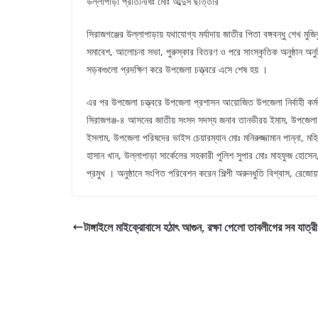
উল্লাপাড়া প্রতিনিধিঃ মোঃ আব্দুস ছাত্তার
সিরাজগঞ্জের উল্লাপাড়ায় যথাযোগ্য মর্যাদায় জাতীর পিতা বঙ্গবন্ধু শেখ ম
সমাবেশ, আলোচনা সভা, পুরুস্কার বিতরণ ও পরে সাংস্কৃতিক অনুষ্ঠান অনুষ্ঠ
সড়কগুলো প্রদক্ষিণ করে উপজেলা চত্ত্বরে এসে শেষ হয় ।
এর পর উপজেলা চত্ত্বরে উপজেলা প্রশাসন আয়োজিত উপজেলা নির্বাহী কর্
সিরাজগঞ্জ-৪ আসনের জাতীয় সংসদ সদস্য জনাব তানভীরয় ইমাম, উপজেলা
ইসলাম, উপজেলা পরিষদের ভাইস চেয়ারম্যান মোঃ মনিরুজ্জামান পান্না, মহ
হাসান খান, উল্লাপাড়া সার্কেলের সহকারী পুলিশ সুপার মোঃ মাহফুজ হোসে
প্রমুখ । অনুষ্ঠানে সংগিত পরিবেশন করেন শিল্পী অরুনধুতি বিশ্বাস, রেজো
টাঙ্গাইলে মাইক্রোবাসে হঠাৎ আগুন, রক্ষা পেলো তাবলীগের সব যাত্রী