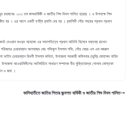
ুজিবুর রহমানের -১০১ তম জম্মবার্ষিকী ও জাতীয় শিশু দিবস পালিত হয়েছে । এ উপলক্ষে শিশু
িত হয় । এর আগে একটি বর্ণাট্য র‍্যালি বের হয় । র‍্যালিটি পৌর শহরের প্রধান প্রধান
মকর্তা দেওয়ান মওদুদ আহমেদ এর সভাপতিত্বে প্রধান অতিথি হিসেবে বক্তব্য রাখেন
 পরিষদের চেয়ারম্যান আলহাজ্ব মোঃ শফিকুল ইসলাম শফি, পৌর মেয়র এস এম নজরুল
িলা ভাইস চেয়ারম্যান রিবলী ইসলাম কবিতা, উপজেলা সহকারী কমিশনার (ভুমি) মোহাম্মদ নাহিদ
ন, উপজেলা আওয়ামিলীগের নবনির্বাচিত সাধারণ সম্পাদক বীর মুক্তিযোদ্ধা গোলাম মোস্তফা
য়ান ও জবা ।
কালিহাতীতে জাতির পিতার জন্মশত বার্ষিকী ও জাতীয় শিশু দিবস পালিত