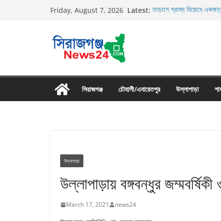
Skip
Latest:
তাড়াশে গ্রাম্য বিরোধে একমাত্
Friday, August 7, 2026
to
তাড়াশে বাসের চাপায় পথচারী 
উল্লাপাড়ায় নিষিদ্ধ দুয়ারী জাল
content
চলাচলের রাস্তায় ঈদগাহ মাঠের
উল্লাপাড়ায় ১১০ পিচ চায়না দো
সিরাজগঞ্জ
চৌহালী/এনায়েতপুর
উল্লাপাড়া
শা
উল্লাপাড়া
উল্লাপাড়ায় বঙ্গবন্ধুর জম্মবর্ষি
March 17, 2021
news24