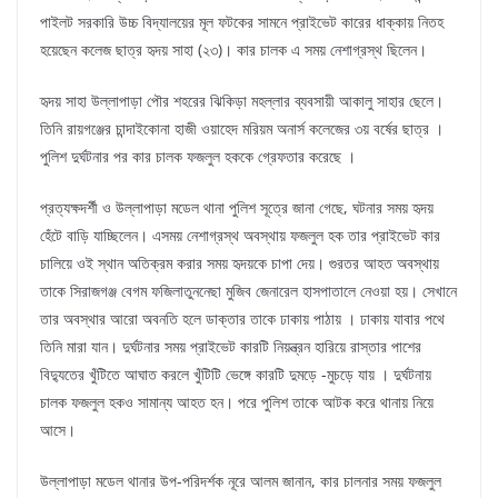
পাইলট সরকারি উচ্চ বিদ্যালয়ের মূল ফটকের সামনে প্রাইভেট কারের ধাক্কায় নিতহ
হয়েছেন কলেজ ছাত্র হৃদয় সাহা (২৩)। কার চালক এ সময় নেশাগ্রস্থ ছিলেন।
হৃদয় সাহা উল্লাপাড়া পৌর শহরের ঝিকিড়া মহল্লার ব্যবসায়ী আকালু সাহার ছেলে।
তিনি রায়গঞ্জের চান্দাইকোনা হাজী ওয়াহেদ মরিয়ম অনার্স কলেজের ৩য় বর্ষের ছাত্র ।
পুলিশ দুর্ঘটনার পর কার চালক ফজলুল হককে গ্রেফতার করেছে ।
প্রত্যক্ষদর্শী ও উল্লাপাড়া মডেল থানা পুলিশ সূত্রে জানা গেছে, ঘটনার সময় হৃদয়
হেঁটে বাড়ি যাচ্ছিলেন। এসময় নেশাগ্রস্থ অবস্থায় ফজলুল হক তার প্রাইভেট কার
চালিয়ে ওই স্থান অতিক্রম করার সময় হৃদয়কে চাপা দেয়। গুরতর আহত অবস্থায়
তাকে সিরাজগঞ্জ বেগম ফজিলাতুননেছা মুজিব জেনারেল হাসপাতালে নেওয়া হয়। সেখানে
তার অবস্থার আরো অবনতি হলে ডাক্তার তাকে ঢাকায় পাঠায় । ঢাকায় যাবার পথে
তিনি মারা যান। দুর্ঘটনার সময় প্রাইভেট কারটি নিয়ন্ত্রন হারিয়ে রাস্তার পাশের
বিদ্যুতের খুঁটিতে আঘাত করলে খুঁটিটি ভেঙ্গে কারটি দুমড়ে -মুচড়ে যায় । দুর্ঘটনায়
চালক ফজলুল হকও সামান্য আহত হন। পরে পুলিশ তাকে আটক করে থানায় নিয়ে
আসে।
উল্লাপাড়া মডেল থানার উপ-পরিদর্শক নূরে আলম জানান, কার চালনার সময় ফজলুল