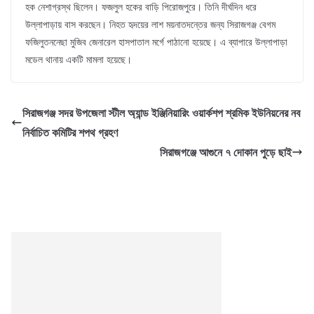
হক নেশাগ্রস্থ ছিলেন। ফজলুল হকের বাড়ি পিরোজপুরে। তিনি দীর্ঘদিন ধরে
উল্লাপাড়ায় বাস করছেন। নিহত হৃদয়ের লাশ ময়নাতদন্তের জন্য সিরাজগঞ্জ বেগম
ফজিলুতননেছা মুজিব জেনারেল হাসপাতাল মর্গে পাঠানো হয়েছে। এ ব্যাপারে উল্লাপাড়া
মডেল থানায় একটি মামলা হয়েছে।
সিরাজগঞ্জ সদর উপজেলা স্টীল অ্যান্ড ইঞ্জিনিয়ারিং ওয়ার্কশপ শ্রমিক ইউনিয়নের নব
নির্বাচিত কমিটির শপথ গ্রহণ
সিরাজগঞ্জে আগুনে ৭ দোকান পুড়ে ছাই