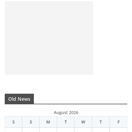
Old News
August 2026
S
S
M
T
W
T
F