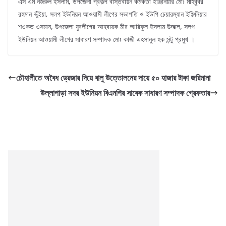
এস এম নজরুল ইসলাম, উপজেলা প্রকল্প বাস্তবায়ন কর্মকর্তা ইঞ্জিনিয়ার মোঃ মাহবুবর
রহমান ভুঁইয়া, সলপ ইউনিয়ন আওয়ামী লীগের সভাপতি ও ইউপি চেয়ারম্যান ইঞ্জিনিয়ার
শওকত ওসমান, উপজেলা যুবলীগের আহবায়ক মীর আরিফুল ইসলাম উজ্জল, সলপ
ইউনিয়ন আওয়ামী লীগের সাধারণ সম্পাদক মোঃ কাজী এহসানুল হক সন্টু প্রমুখ ।
চৌহালীতে অবৈধ ড্রেজার দিয়ে বালু উত্তোলনের দায়ে ৫০ হাজার টাকা জরিমানা
উল্লাপাড়া সদর ইউনিয়ন বিএনপির সাবেক সাধারণ সম্পাদক গ্রেফতার