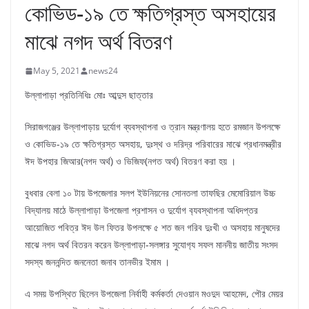
কোভিড-১৯ তে ক্ষতিগ্রস্ত অসহায়ের
মাঝে নগদ অর্থ বিতরণ
May 5, 2021
news24
উল্লাপাড়া প্রতিনিধিঃ মোঃ আব্দুস ছাত্তার
সিরাজগঞ্জের উল্লাপাড়ায় দুর্যোগ ব্যবস্থাপনা ও ত্রান মন্ত্রণালয় হতে রমজান উপলক্ষে
ও কোভিড-১৯ তে ক্ষতিগ্রস্ত অসহায়, দুঃস্থ ও দরিদ্র পরিবারের মাঝে প্রধানমন্ত্রীর
ঈদ উপহার জিআর(নগদ অর্থ) ও ভিজিফ(নগত অর্থ) বিতরণ করা হয় ।
বুধবার বেলা ১০ টায় উপজেলার সলপ ইউনিয়নের সোনতলা তাফছির মেমোরিয়াল উচ্চ
বিদ্যালয় মাঠে উল্লাপাড়া উপজেলা প্রশাসন ও দুর্যোগ ব‍্যবস্থাপনা অধিদপ্তর
আয়োজিত পবিত্র ঈদ উল ফিতর উপলক্ষে ৫ শত জন গরিব দুঃখী ও অসহায় মানুষদের
মাঝে নগদ অর্থ বিতরন করেন উল্লাপাড়া-সলঙ্গার সুযোগ‍্য সফল মাননীয় জাতীয় সংসদ
সদস্য জননন্দিত জননেতা জনাব তানভীর ইমাম ।
এ সময় উপস্থিত ছিলেন উপজেলা নির্বাহী কর্মকর্তা দেওয়ান মওদুদ আহমেদ, পৌর মেয়র