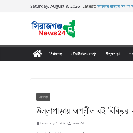
Skip
Latest:
চলাচলের রাস্তায় ঈদগাহ ম
Saturday, August 8, 2026
to
র‌্যাব-১২ এর অভিযানে বে
গ্রেফতার
content
তাড়াশে সিএনজি চালকের ম
তাড়াশে বাসের চাপায় পথচ
উল্লাপাড়ায় নিষিদ্ধ দুয়ারী
সিরাজগঞ্জ
চৌহালী/এনায়েতপুর
উল্লাপাড়া
শা
উল্লাপাড়া
উল্লাপাড়ায় অশ্লীল বই বিক্রির
February 4, 2020
news24