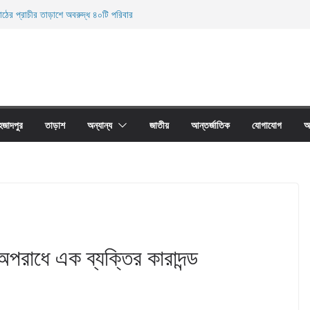
াঠের প্রাচীর তাড়াশে অবরুদ্ধ ৪০টি পরিবার
লকুচি থানা এলাকা হতে অনলাইন জুয়া চক্রের ০৩ জন সদস্য
রদেহ উদ্ধার
ারী নিহত
 জালের অবাধে ব্যবহার বন্ধ না হলে মাছের প্রজনন বাঁধা গ্রস্থ
হজাদপুর
তাড়াশ
অন্যান্য
জাতীয়
আন্তর্জাতিক
যোগাযোগ
আ
 অপরাধে এক ব্যক্তির কারাদন্ড