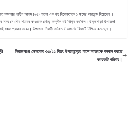
লত মঙ্গলবার শাহীন আলম (২৫) নামের এক বই বিক্রেতাকে ১ মাসের কারাদন্ড দিয়েছেন ।
ার সময় সে পৌর শহরের কাওয়াক মোড়ে অশ্লীল বই বিক্রি করছিল। উল্লাপাড়া উপজেলা
এই সাজা প্রদান করেন। উপজেলা নিবার্হী কর্মকতার্র কাযার্লয় বিষয়টি নিশ্চিত করেছেন ।
ধী
সিরাজগঞ্জে নেসকোর ৩৩/১১ বিদুৎ উপকেন্দ্রের পাশে আতংকে বসবাস করছে
কয়েকটি পরিবার।