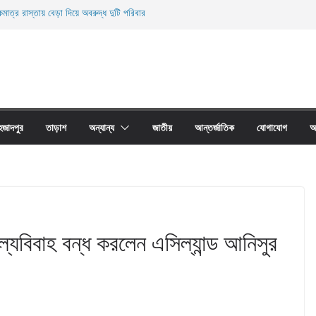
মাত্র রাস্তায় বেড়া দিয়ে অবরুদ্ধ দুটি পরিবার
ারী নিহত
ী জালের অবাধে ব্যবহার বন্ধ না হলে মাছের প্রজনন বাঁধা গ্রস্থ
াঠের প্রাচীর তাড়াশে অবরুদ্ধ ৪০টি পরিবার
না দোয়ারী জাল আগুনে পুড়িয়ে ধংস
হজাদপুর
তাড়াশ
অন্যান্য
জাতীয়
আন্তর্জাতিক
যোগাযোগ
আ
ল্যবিবাহ বন্ধ করলেন এসিল্যান্ড আনিসুর