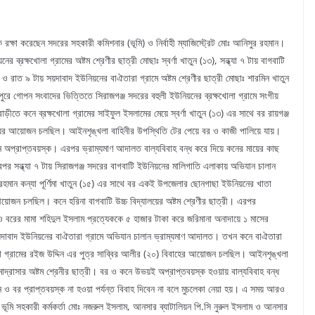
 রক্ষা করেছেন সদরের সহকারী কমিশনার (ভূমি) ও নির্বাহী ম্যাজিস্ট্রেট মোঃ আনিসুর রহমান।
 ব্রক্ষখোলা গ্রামের অষ্টম শ্রেণীর ছাত্রী মোছাঃ স্বর্ণা খাতুন (১৩), সন্ধ্যা ৭ টায় বাগবাটি
৫) ও রাত ৯ টায় সয়দাবাদ ইউনিয়নের বাঐতারা গ্রামে অষ্টম শ্রেণীর ছাত্রী মোছাঃ শারমিন খাতুন
পুরে গোপন সংবাদের ভিত্তিতে সিরাজগঞ্জ সদরের বহুলী ইউনিয়নের ব্রক্ষখোলা গ্রামে সংগীয়
ীতে কনে ব্রক্ষখোলা গ্রামের সাইফুল ইসলামের মেয়ে স্বর্ণা খাতুন (১৩) এর সাথে বর রায়গঞ্জ
ের আয়োজন চলছিল। আইনশৃঙ্খলা বাহিনীর উপস্থিতি টের পেয়ে বর ও কাজী পালিয়ে যায়।
নে অপ্রাপ্তবয়স্ক। এরপর ভ্রাম্যমাণ আদালত বাল্যবিবাহ বন্ধ করে দিয়ে কনের মায়ের কাছ
রপর সন্ধ্যা ৭ টায় সিরাজগঞ্জ সদরের বাগবাটি ইউনিয়নের মালিগাতি এলাকায় অভিযান চালান
রহমান কন্যা পূর্ণিমা খাতুন (১৫) এর সাথে বর একই উপজেলার ছোনগাছা ইউনিয়নের খাতা
য়োজন চলছিল। কনে হরিনা বাগবাটি উচ্চ বিদ্যালয়ের অষ্টম শ্রেণীর ছাত্রী। এরপর
 ও বরের মামা শহিদুল ইসলাম প্রত্যেককে ৫ হাজার টাকা করে জরিমানা অনাদায়ে ১ মাসের
য়দাবাদ ইউনিয়নের বাঐতারা গ্রামে অভিযান চালান ভ্রাম্যমাণ আদালত। তখন কনে বাঐতারা
়া গ্রামের রইজ উদ্দিন এর পুত্র সাব্বির আলীর (২০) বিবাহের আয়োজন চলছিল। আইনশৃঙ্খলা
মাদ্রাসার অষ্টম শ্রেনীর ছাত্রী। বর ও কনে উভয়ই অপ্রাপ্তবয়স্ক হওয়ায় বাল্যবিবাহ বন্ধ
ও বর প্রাপ্তবয়স্ক না হওয়া পর্যন্ত বিবাহ দিবেন না বলে মুচলেকা নেয়া হয়। এ সময় আরও
 ভূমি সহকারী কর্মকর্তা মোঃ নজরুল ইসলাম, আনসার ব্যাটালিয়ন পি.সি নুরুল ইসলাম ও আনসার