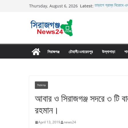
Skip
Latest:
তাড়াশে গ্রাম্য বিরোধে এক
Thursday, August 6, 2026
to
তাড়াশে বাসের চাপায় পথচ
উল্লাপাড়ায় নিষিদ্ধ দুয়ার
content
চলাচলের রাস্তায় ঈদগাহ ম
উল্লাপাড়ায় ১১০ পিচ চায়
সিরাজগঞ্জ
চৌহালী/এনায়েতপুর
উল্লাপাড়া
শা
সিরাজগঞ্জ
আবার ও সিরাজগঞ্জ সদরে ৩ টি বা
রহমান।
April 13, 2019
news24