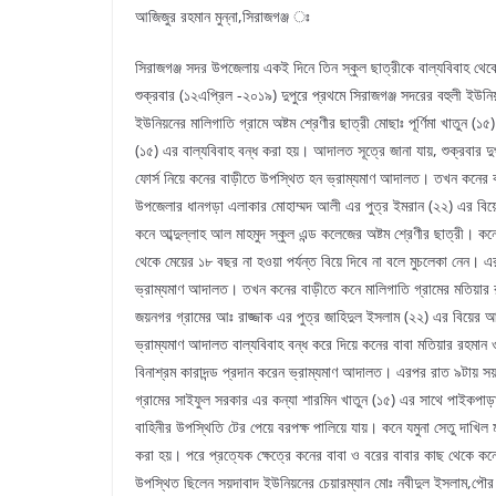
আজিজুর রহমান মুন্না,সিরাজগঞ্জ ঃ
সিরাজগঞ্জ সদর উপজেলায় একই দিনে তিন স্কুল ছাত্রীকে বাল্যবিবাহ থেকে
শুক্রবার (১২এপ্রিল -২০১৯) দুপুরে প্রথমে সিরাজগঞ্জ সদরের বহুলী ইউনিয়নের
ইউনিয়নের মালিগাতি গ্রামে অষ্টম শ্রেণীর ছাত্রী মোছাঃ পূর্ণিমা খাতুন (১
(১৫) এর বাল্যবিবাহ বন্ধ করা হয়। আদালত সূত্রে জানা যায়, শুক্রবার দু
ফোর্স নিয়ে কনের বাড়ীতে উপস্থিত হন ভ্রাম্যমাণ আদালত। তখন কনের বাড়
উপজেলার ধানগড়া এলাকার মোহাম্মদ আলী এর পুত্র ইমরান (২২) এর বিয়
কনে আব্দুল্লাহ আল মাহমুদ স্কুল এন্ড কলেজের অষ্টম শ্রেণীর ছাত্রী। ক
থেকে মেয়ের ১৮ বছর না হওয়া পর্যন্ত বিয়ে দিবে না বলে মুচলেকা নেন। এ
ভ্রাম্যমাণ আদালত। তখন কনের বাড়ীতে কনে মালিগাতি গ্রামের মতিয়ার 
জয়নগর গ্রামের আঃ রাজ্জাক এর পুত্র জাহিদুল ইসলাম (২২) এর বিয়ের আ
ভ্রাম্যমাণ আদালত বাল্যবিবাহ বন্ধ করে দিয়ে কনের বাবা মতিয়ার রহমান
বিনাশ্রম কারাদন্ড প্রদান করেন ভ্রাম্যমাণ আদালত। এরপর রাত ৯টায় স
গ্রামের সাইফুল সরকার এর কন্যা শারমিন খাতুন (১৫) এর সাথে পাইকপাড
বাহিনীর উপস্থিতি টের পেয়ে বরপক্ষ পালিয়ে যায়। কনে যমুনা সেতু দাখিল 
করা হয়। পরে প্রত্যেক ক্ষেত্রে কনের বাবা ও বরের বাবার কাছ থেকে কনে 
উপস্থিত ছিলেন সয়দাবাদ ইউনিয়নের চেয়ারম্যান মোঃ নবীদুল ইসলাম,পৌর