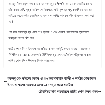
আরজু মনিকে হত্যা করে। এ ছাড়া বঙ্গবন্ধুর ভগ্নিপতি আবদুর রব সেরনিয়াবাত ও
তাঁর কন্যা বেবি, পুত্র আরিফ সেরনিয়াবাত, নাতি সুকান্ত বাবু, সেরনিয়াবাতের বড়
ভাইয়ের ছেলে সজীব সেরনিয়াবাত এবং এক আত্মীয় আবদুল নঈম খানকেও হত্যা করা
হয়।
ওই সময় বঙ্গবন্ধুর দুই মেয়ে শেখ হাসিনা ও শেখ রেহানা বেলজিয়ামের ব্রাসেলসে
অবস্থান করায় বেঁচে যান।
জাতীয় শোক দিবস উপলক্ষে সরকারিভাবে নানা কর্মসূচি নেওয়া হয়েছে। বাংলাদেশ
টেলিভিশন ও বেতার, বেসরকারি টেলিভিশন চ্যানেল এবং দৈনিক পত্রিকায় থাকছে
জাতীয় শোক দিবস উপলক্ষে বিশেষ আয়োজন।
বঙ্গবন্ধু শেখ মুজিবের রহমান এর ৪৭ তম শাহাদাত বার্ষিকী ও জাতীয় শোক দিবস
উপলক্ষে খতমে কোরআন,আলোচনা সভা,ও দোয়া মাহফিল
চৌহালীতে নানা আয়োজনে জাতীয় শোক দিবস পালন