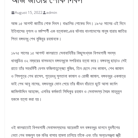
August 15, 2022
admin
আজ ১৫ আগস্ট জাতীয় শোক দিবস। বাঙালির শোকের দিন। ১৯৭৫ সালের এই দিনে
ইতিহাসের নৃশংস ও মর্মস্পর্শী এক হত্যাকাণ্ডের ঘটনায় বাংলাদেশের মানুষ হারায় জাতির
পিতা বঙ্গবন্ধু শেখ মুজিবুর রহমানকে।
১৯৭৫ সালের ১৫ আগস্ট কালরাতে সেনাবাহিনীর কিছুসংখ্যক বিপথগামী সদস্য
ধানমন্ডির ৩২ নম্বরের বাসভবনে বঙ্গবন্ধুকে সপরিবার হত্যা করে। বঙ্গবন্ধু ছাড়াও সেই
রাতে তাঁর সহধর্মিণী বেগম ফজিলাতুন্নেছা মুজিব, তিন ছেলে শেখ কামাল, শেখ জামাল
ও শিশুপুত্র শেখ রাসেল, পুত্রবধূ সুলতানা কামাল ও রোজী জামাল, বঙ্গবন্ধুর একমাত্র
ভাই শেখ আবু নাসের, বঙ্গবন্ধুর ফোন পেয়ে তাঁর জীবন বাঁচাতে ছুটে আসা কর্নেল
জামিলউদ্দিন আহমেদ, এসবির কর্মকর্তা সিদ্দিকুর রহমান ও সেনাসদস্য সৈয়দ মাহবুবুল
হককে হত্যা করা হয়।
ওই কালরাতেই বিপথগামী সেনাসদস্যদের আরেকটি দল বঙ্গবন্ধুর ভাগনে যুবলীগের
নেতা শেখ ফজলুল হক মনির বাসায় হামলা চালিয়ে তাঁকে এবং তাঁর অন্তঃসত্ত্বা স্ত্রী