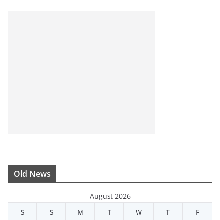
Old News
August 2026
S
S
M
T
W
T
F