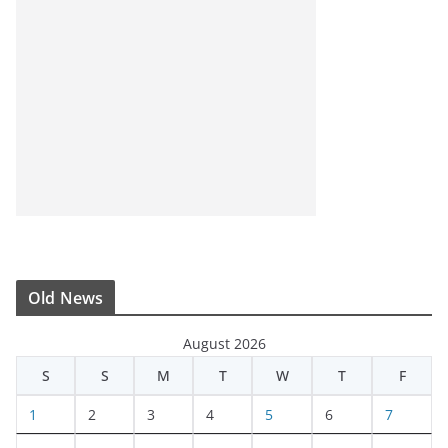
Old News
August 2026
S
S
M
T
W
T
F
1
2
3
4
5
6
7