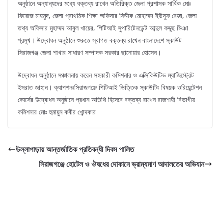
অনুষ্ঠানে অন্যান্যদের মধ্যে বক্তব্য রাখেন অতিরিক্ত জেলা প্রশাসক সার্বিক মোঃ
ফিরোজ মাহমুদ, জেলা প্রাথমিক শিক্ষা অফিসার সিদ্দীক মোহাম্মদ ইউসুফ রেজা, জেলা
তথ্য অফিসার মুহাম্মদ আবুল খায়ের, পিটিআই সুপারিটেনডেন্ট আব্দুল কদ্দুছ মিঞা
প্রমূখ। উদ্বোধন অনুষ্ঠানে শুরুতে স্বাগত বক্তব্য রাখেন বাংলাদেশে স্কাউট
সিরাজগঞ্জ জেলা শাখার সাধারণ সম্পাদক সরকার ছানোয়ার হোসেন।
উদ্বোধন অনুষ্ঠানে সঞ্চালনায় করেন সহকারী কমিশনার ও এক্সিকিউটিভ ম্যাজিস্ট্রেট
ইসরাত জাহান। ক্যাপশনঃসিরাজগঞ্জে পিটিআই ভিত্তিক স্কাউটিং বিষয়ক ওরিয়েন্টেশন
কোর্সের উদ্বোধন অনুষ্ঠানে প্রধান অতিথি হিসেবে বক্তব্য রাখেন রাজশাহী বিভাগীয়
কমিশনার মােঃ হুমায়ুন কবীর খােন্দকার
উল্লাপাড়ায় আন্তর্জাতিক প্রতিবন্ধী দিবস পালিত
সিরাজগঞ্জে হোটেল ও ঔষধের দোকানে ভ্রাম্যমাণ আদালতের অভিযান