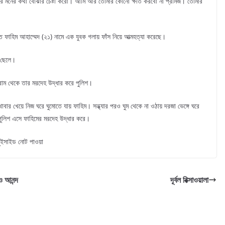
আর মনের কথা বোঝার চেষ্টা করো। আমি আর তোমার কোনো ক্ষতি করবো না প্রমিজ। তোমার
 ফাহিম আহাম্মেদ (২১) নামে এক যুবক গলায় ফাঁস নিয়ে আত্মহত্যা করেছে।
 ছেলে।
 গ্রাম থেকে তার মরদেহ উদ্ধার করে পুলিশ।
র খাবার খেয়ে নিজ ঘরে ঘুমোতে যায় ফাহিম। সন্ধ্যার পরও ঘুম থেকে না ওঠায় দরজা ভেঙ্গে ঘরে
পুলিশ এসে ফাহিমের মরদেহ উদ্ধার করে।
সুইসাইড নোট পাওয়া
 ও আনন্দ
দূর্বল রিক্সাওয়ালা