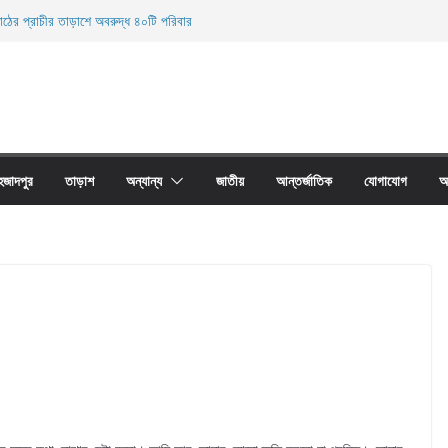
াঠের প্রাচীর তাড়াশে অবরুদ্ধ ৪০টি পরিবার
লকুচি থানা এলাকা হতে অনলাইন জুয়া চক্রের ০৩ জন সদস্য
রদেহ উদ্ধার
ারী নিহত
 জালের অবাধে ব্যবহার বন্ধ না হলে মাছের প্রজনন বাঁধা গ্রস্থ
হজাদপুর
তাড়াশ
অন্যান্য
জাতীয়
আন্তর্জাতিক
যোগাযোগ
আ