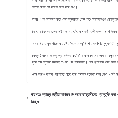
বাবা আমি তোমার খারাপ ছেলে না। রাগ একটু কমাও’ সবার কথা ভাবো’ 
অনেক টাকা নষ্ট করেছি মাফ করে দিও।
বাবার ওপর অভিমান করে এমন সুইসাইড নোট লিখে সিরাজগঞ্জের বেলকুচিতে
নিহত ফাহিম আহম্মেদ ওই এলাকার তাঁত ব্যবসায়ী হাজী ফজল প্রামানিকের
২২ মার্চ রাত বৃহস্পতিবার ১০টার দিকে বেলকুচি পৌর এলাকার মুকুন্দগাঁতী
বেলকুচি থানার ভারপ্রাপ্ত কর্মকর্তা (ওসি) সাজ্জাদ হোসেন জানান- দুপুরে
ঢুকে তার ঝুলন্ত মরদেহ দেখতে পায় স্বজনেরা। পরে পুলিশকে খবর দিলে 
ওসি আরও জানান- ফাহিমের হাতে তার বাবাকে উদ্দেশ্য করে লেখা একটি 
রায়গঞ্জে স্বাস্থ্য মন্ত্রীর আগমন উপলক্ষে ছাত্রলীগের প্রস্তুতি সভা
মিছিল