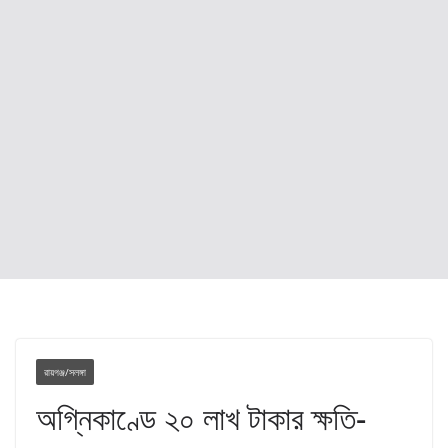
রায়গঞ্জ/সলঙ্গা
অগ্নিকাণ্ডে ২০ লাখ টাকার ক্ষতি-