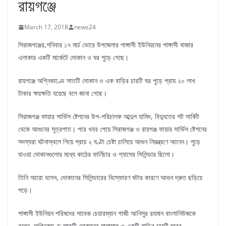
রায়গঞ্জে
March 17, 2018
news24
সিরাজগঞ্জের,শনিবার ১৭ মার্চ ভোরে উপজেলার পাঙ্গাসী ইউনিয়নের পাঙ্গাসী বাজার
এলাকার একটি মার্কেটে দোকান ও ঘর পুড়ে গেছে।
রায়গঞ্জে অগ্নিকাণ্ডে সাতটি দোকান ও এক বাড়ির চারটি ঘর পুড়ে প্রায় ২০ লাখ
টাকার ক্ষয়ক্ষতি হয়েছে বলে জানা গেছে।
সিরাজগঞ্জ ফায়ার সার্ভিস ষ্টেশনের উপ-পরিচালক আব্দুল হামিদ, বিদ্যুতের শট সার্কিট
থেকে আগুনের সূত্রপাত। পরে খবর পেয়ে সিরাজগঞ্জ ও রায়গঞ্জ ফায়ার সার্ভিস ষ্টেশনের
সদস্যরা ঘটনাস্থলে গিয়ে প্রায় ২ ঘণ্টা চেষ্টা চালিয়ে আগুন নিয়ন্ত্রণে আনেন। পুড়ে
যাওয়া দোকানগুলোর মধ্যে কাঠের ফার্নিচার ও গ্যাসের সিলিন্ডার ছিলো।
তিনি আরো বলেন, দোকানের সিলিন্ডারের বিস্ফোরণ ঘটার কারণে আগুন দ্রুত ছড়িয়ে
পড়ে।
পাঙ্গাসী ইউনিয়ন পরিষদের সাবেক চেয়ারম্যান গাজী আনিসুর রহমান বাংলানিউজকে
বলেন, অগ্নিকাণ্ডে সাতটি দোকানের মালামাল ও একটি বাড়ির চারটি ঘরের